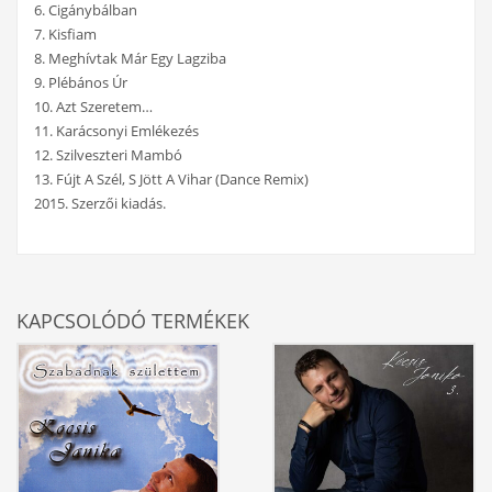
6. Cigánybálban
7. Kisfiam
8. Meghívtak Már Egy Lagziba
9. Plébános Úr
10. Azt Szeretem…
11. Karácsonyi Emlékezés
12. Szilveszteri Mambó
13. Fújt A Szél, S Jött A Vihar (Dance Remix)
2015. Szerzői kiadás.
KAPCSOLÓDÓ TERMÉKEK