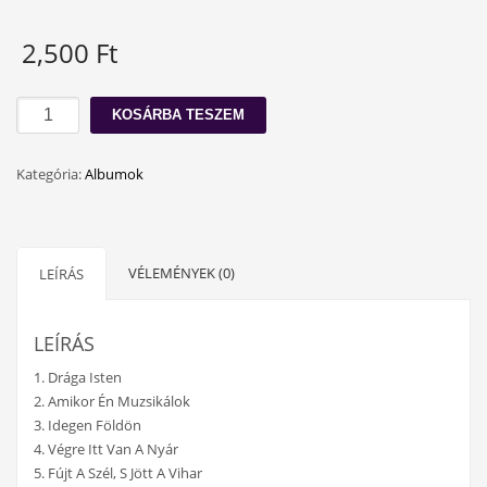
2,500
Ft
Amikor
KOSÁRBA TESZEM
én
muzsikálok
Kategória:
Albumok
mennyiség
VÉLEMÉNYEK (0)
LEÍRÁS
LEÍRÁS
1. Drága Isten
2. Amikor Én Muzsikálok
3. Idegen Földön
4. Végre Itt Van A Nyár
5. Fújt A Szél, S Jött A Vihar