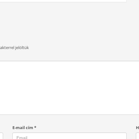
akterrel jelöltük
E-mail cím
*
H