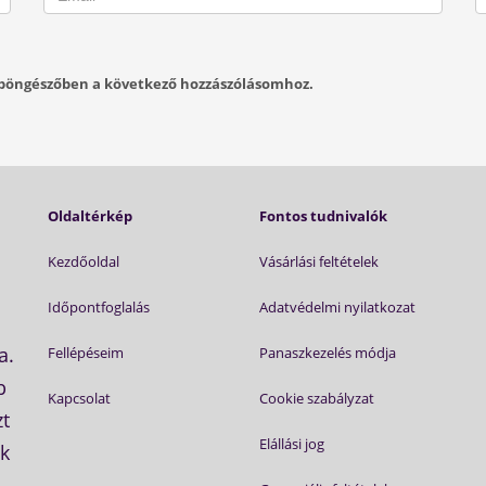
böngészőben a következő hozzászólásomhoz.
Oldaltérkép
Fontos tudnivalók
Kezdőoldal
Vásárlási feltételek
Időpontfoglalás
Adatvédelmi nyilatkozat
a.
Fellépéseim
Panaszkezelés módja
b
Kapcsolat
Cookie szabályzat
zt
Elállási jog
ik