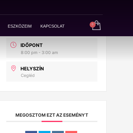
DÁTUM
dec 10 - 11 2022
ESZKÖZEIM
KAPCSOLAT
Expired!
IDŐPONT
8:00 pm - 3:00 am
HELYSZÍN
Cegléd
MEGOSZTOM EZT AZ ESEMÉNYT