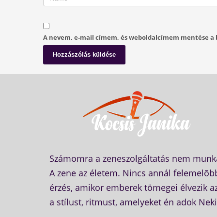
A nevem, e-mail címem, és weboldalcímem mentése a 
Számomra a zeneszolgáltatás nem munk
A zene az életem. Nincs annál felemelõb
érzés, amikor emberek tömegei élvezik a
a stílust, ritmust, amelyeket én adok Nek